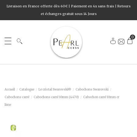
Livraison en France offerte dès 60€ | Paiement en 4x sans frais | Retours
et échanges gratuit sous 14 Jours
0
Accueil
Catalogue
Le cristal Swarovski®
Cabochons Swarovski
Cabochons carré
Cabochons carré 10mm (4470)
Cabochon carré 10mm cr
lime