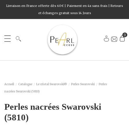
Livraison en France offerte dès 60€ | Paiement en 4x sans frais | Retours
et échanges gratuit sous 14 Jours
0
Accueil
Catalogue
Le cristal Swarovski®
Perles Swarovski
Perles
nacrées Swarovski (5810)
Perles nacrées Swarovski
(5810)