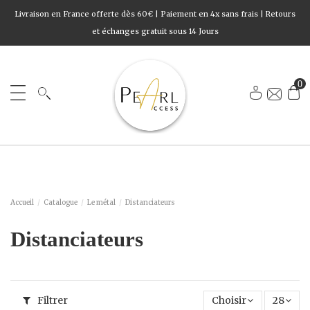
Livraison en France offerte dès 60€ | Paiement en 4x sans frais | Retours
et échanges gratuit sous 14 Jours
0
Accueil
Catalogue
Le métal
Distanciateurs
Distanciateurs
Filtrer
Choisir
28