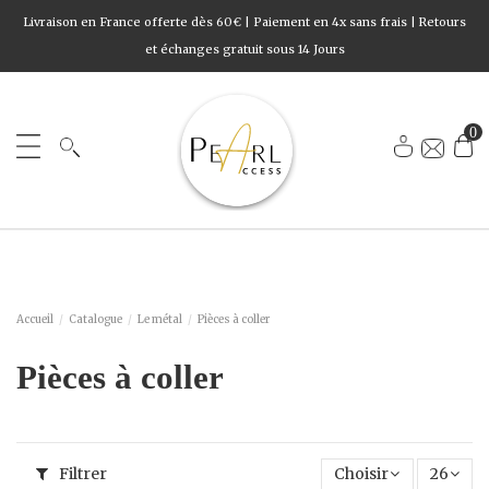
Livraison en France offerte dès 60€ | Paiement en 4x sans frais | Retours
et échanges gratuit sous 14 Jours
0
Accueil
Catalogue
Le métal
Pièces à coller
Pièces à coller
Filtrer
Choisir
26