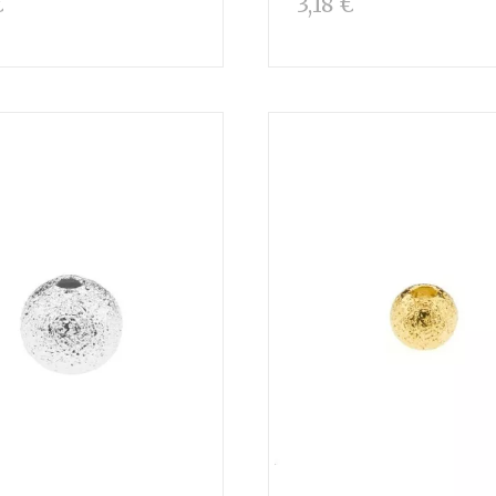
€
3,18 €