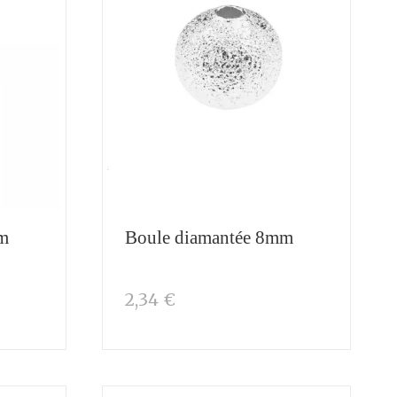
mm
Boule diamantée 8mm
2,34 €