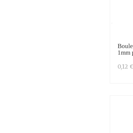
Boule
1mm p
0,12 