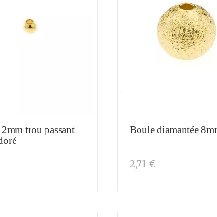
 2mm trou passant
Boule diamantée 8
doré
€
2,71 €