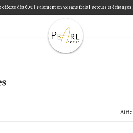
 offerte dès 60€ | Paiement en 4x sans frais | Retours et échanges g
es
Affic