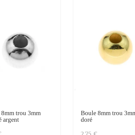
 8mm trou 3mm
Boule 8mm trou 3m
é argent
doré
€
2,75 €