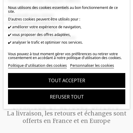
Pendentifs coeur Designer Edition
Nous utilisons des cookies essentiels au bon fonctionnement de ce
Pave pendants goutte (67452)
site.
Pendentif poire (6106)
D’autres cookies peuvent être utilisés pour :
Radiolarian pendant (6730)
✔️ améliorer votre expérience de navigation,
Sea snail pendant (6731)
✔️ vous proposer des offres adaptées,
Growing crystal rhombus (6926)
✔️ analyser le trafic et optimiser nos services.
Vous pouvez à tout moment gérer vos préférences ou retirer votre
consentement en accédant à notre politique d'utilisation des cookies.
Politique d'utilisation des cookies
Personnaliser les cookies
TOUT ACCEPTER
REFUSER TOUT
LIVRAISON ET RETOURS OFFERTS
La livraison, les retours et échanges sont
offerts en France et en Europe