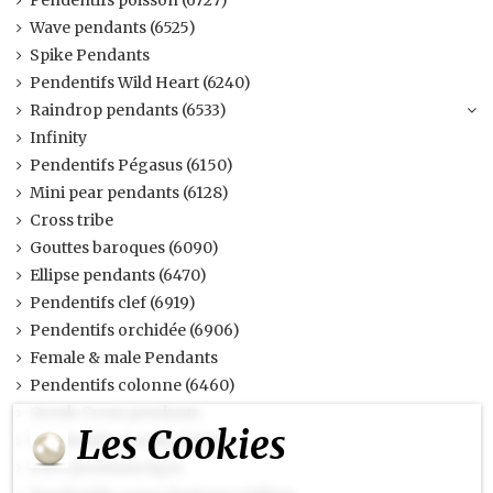
Pendentifs poisson (6727)
Wave pendants (6525)
Spike Pendants
Pendentifs Wild Heart (6240)
Raindrop pendants (6533)
Infinity
Pendentifs Pégasus (6150)
Mini pear pendants (6128)
Cross tribe
Gouttes baroques (6090)
Ellipse pendants (6470)
Pendentifs clef (6919)
Pendentifs orchidée (6906)
Female & male Pendants
Pendentifs colonne (6460)
Greek Cross pendants
Les Cookies
Pendentifs Cosmic (6680)
Pave pendants tiger