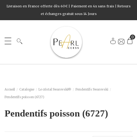
Livraison en France offerte dès 60€ | Paiement en 4x sans frais | Retours
et échanges gratuit sous 14 Jours
0
Accueil
Catalogue
Le cristal Swarovski®
Pendentifs Swarovski
Pendentifs poisson (6727)
Pendentifs poisson (6727)