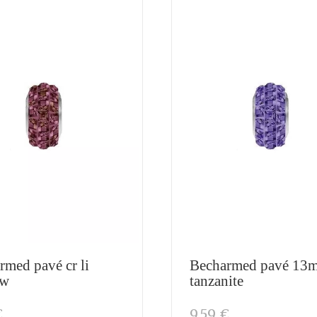
rmed pavé cr li
Becharmed pavé 13
ow
tanzanite
€
9,59 €