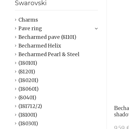
Swarovski
Charms
Pave ring
Becharmed pave (81101)
Becharmed Helix
Becharmed Pearl & Steel
(180101)
(81201)
(180201)
(180601)
(80401)
(181712/2)
Becha
shad
(181001)
(180301)
9,59 