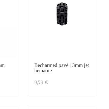
mm
Becharmed pavé 13mm jet
hematite
9,59 €