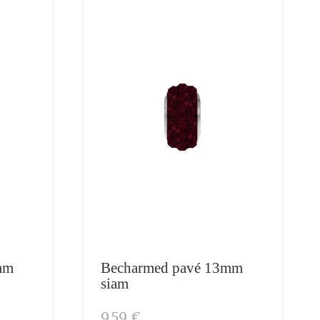
mm
Becharmed pavé 13mm
siam
9,59 €