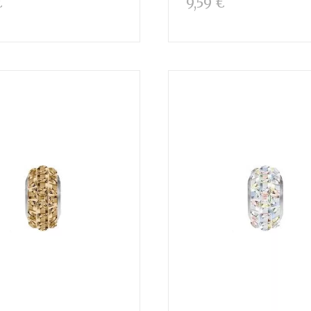
€
9,59 €