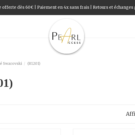
 offerte dès 60€ | Paiement en 4x sans frais | Retours et échanges g
é Swarovski
(81201)
01)
Aff