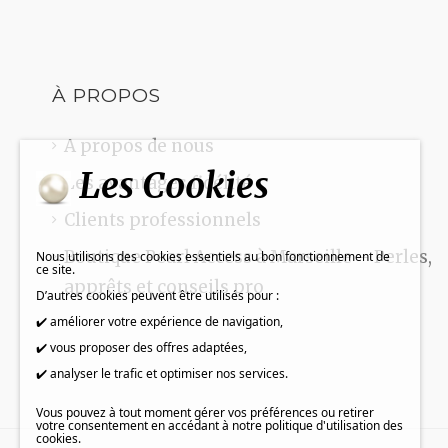
À PROPOS
A propos de nous
Les Cookies
Les avantages fidélité
Clients professionnels
Boutique Pearl Access à Marseille – Perles,
Nous utilisons des cookies essentiels au bon fonctionnement de
ce site.
apprêts et conseils pro
D’autres cookies peuvent être utilisés pour :
✔️ améliorer votre expérience de navigation,
✔️ vous proposer des offres adaptées,
✔️ analyser le trafic et optimiser nos services.
Vous pouvez à tout moment gérer vos préférences ou retirer
votre consentement en accédant à notre politique d'utilisation des
cookies.