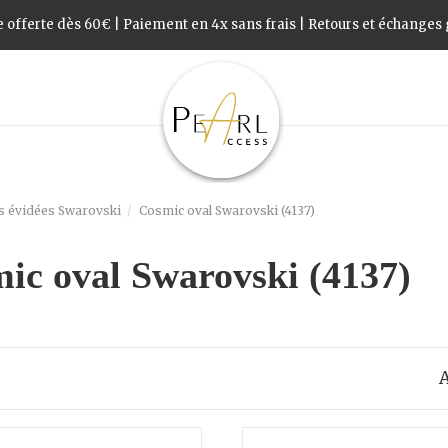
 offerte dès 60€ | Paiement en 4x sans frais | Retours et échanges g
s évidées Swarovski
Cosmic oval Swarovski (4137)
ic oval Swarovski (4137)
A