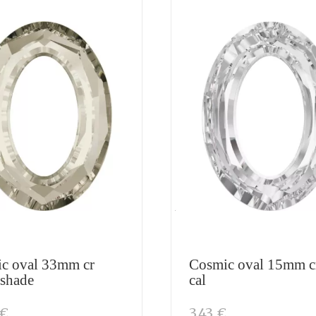
c oval 33mm cr
Cosmic oval 15mm cr
 shade
cal
 €
3,43 €