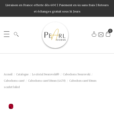
Livraison en France offerte dès 60€ | Paiement en 4x sans frais | Retours
et échanges gratuit sous 14 Jours
0
Accueil
Catalogue
Le cristal Swarovski®
Cabochons Swarovski
Cabochons carré
Cabochons carré 10mm (4470)
Cabochon carré 10mm
scarlet foiled