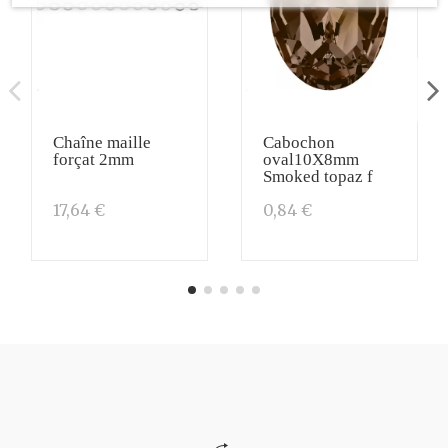
Chaîne maille
Cabochon
forçat 2mm
oval10X8mm
Smoked topaz f
17,64 €
0,84 €