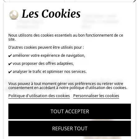
Les Cookies
Cabochon carré
Cabochon carré
10mm black
10mm cr summer
diamond f
blue
Nous utilisons des cookies essentiels au bon fonctionnement de ce
2,18 €
2,18 €
site.
D’autres cookies peuvent être utilisés pour :
✔️ améliorer votre expérience de navigation,
✔️ vous proposer des offres adaptées,
✔️ analyser le trafic et optimiser nos services.
Les clients qui ont acheté ce produit ont
Vous pouvez à tout moment gérer vos préférences ou retirer votre
consentement en accédant à notre politique d'utilisation des cookies.
également acheté :
Politique d'utilisation des cookies
Personnaliser les cookies
TOUT ACCEPTER
REFUSER TOUT