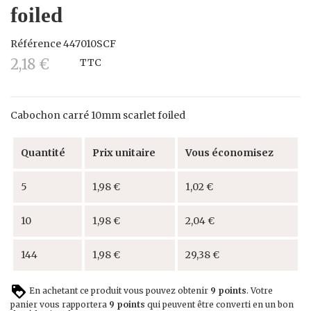
foiled
Référence
447010SCF
2,18 €
TTC
Cabochon carré 10mm scarlet foiled
Quantité
Prix unitaire
Vous économisez
5
1,98 €
1,02 €
10
1,98 €
2,04 €
144
1,98 €
29,38 €
En achetant ce produit vous pouvez obtenir
9
points
. Votre
panier vous rapportera
9
points
qui peuvent être converti en un bon