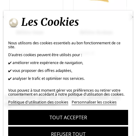
Les Cookies
Bélière 6mm
Bélière 8x4mm
Nous utilisons des cookies essentiels au bon fonctionnement de ce
site.
1,34 €
0,66 €
D’autres cookies peuvent être utilisés pour :
✔️ améliorer votre expérience de navigation,
✔️ vous proposer des offres adaptées,
✔️ analyser le trafic et optimiser nos services.
Vous pouvez à tout moment gérer vos préférences ou retirer votre
consentement en accédant à notre politique d'utilisation des cookies.
Les clients qui ont acheté ce produit ont
Politique d'utilisation des cookies
Personnaliser les cookies
également acheté :
TOUT ACCEPTER
REFUSER TOUT