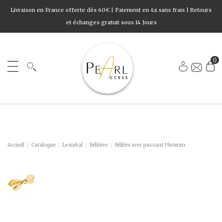
Livraison en France offerte dès 60€ | Paiement en 4x sans frais | Retours
et échanges gratuit sous 14 Jours
0
Accueil
Catalogue
Le métal
Bélières
Bélière avec passant 19x6mm