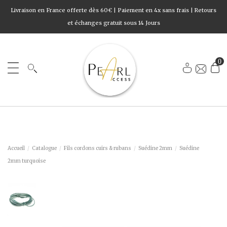
Livraison en France offerte dès 60€ | Paiement en 4x sans frais | Retours
et échanges gratuit sous 14 Jours
0
Accueil
Catalogue
Fils cordons cuirs & rubans
Suédine 2mm
Suédine
2mm turquoise