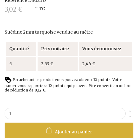
Référence
DSU2TU
3,02 €
TTC
Suédine 2mm turquoise vendue au mètre
Quantité
Prix unitaire
Vous économisez
5
2,53 €
2,46 €
En achetant ce produit vous pouvez obtenir
12
points
. Votre
panier vous rapportera
12
points
qui peuvent être converti en un bon
de réduction de
0,12 €
.
Ajouter au panier