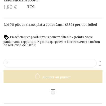
Référence
202806PE
1,80 €
TTC
Lot 50 pièces strass plat à coller 2mm (SS6) peridot foiled
En achetant ce produit vous pouvez obtenir
7
points
. Votre
panier vous rapportera
7
points
qui peuvent être converti en un bon
de réduction de
0,07 €
.
Ajouter au panier