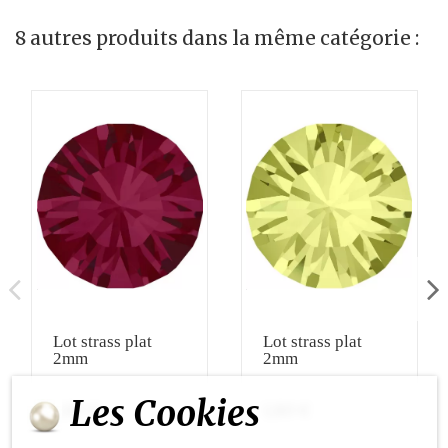
8 autres produits dans la même catégorie :
Lot strass plat
Lot strass plat
2mm
2mm
Les Cookies
1,80 €
1,80 €