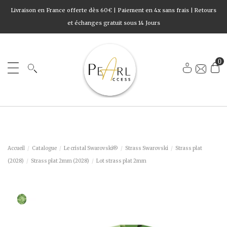
Livraison en France offerte dès 60€ | Paiement en 4x sans frais | Retours
et échanges gratuit sous 14 Jours
0
Accueil
Catalogue
Le cristal Swarovski®
Strass Swarovski
Strass plat
(2028)
Strass plat 2mm (2028)
Lot strass plat 2mm