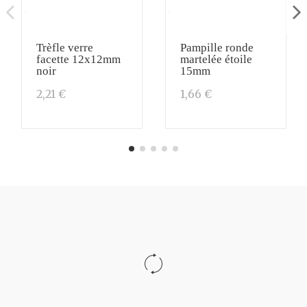
Trèfle verre
Pampille ronde
facette 12x12mm
martelée étoile
noir
15mm
2,21 €
1,66 €