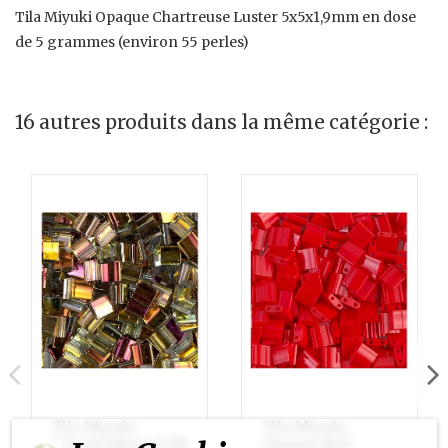
Tila Miyuki Opaque Chartreuse Luster 5x5x1,9mm en dose
de 5 grammes (environ 55 perles)
16 autres produits dans la même catégorie :
Tila Miyuki
Tila Miyuki
Crystal/Marea(VM)
Opaque Red