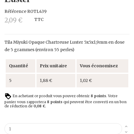
Référence
ROTL439
2,09 €
TTC
Tila Miyuki Opaque Chartreuse Luster 5x5x1,9mm en dose
de 5 grammes (environ 55 perles)
Quantité
Prix unitaire
Vous économisez
5
1,88 €
1,02 €
En achetant ce produit vous pouvez obtenir
8
points
. Votre
panier vous rapportera
8
points
qui peuvent être converti en un bon
de réduction de
0,08 €
.