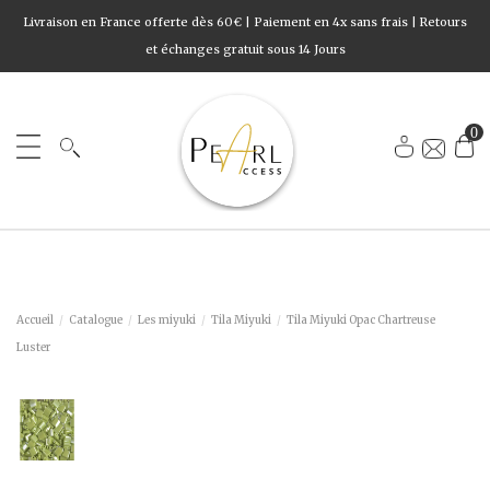
Livraison en France offerte dès 60€ | Paiement en 4x sans frais | Retours
et échanges gratuit sous 14 Jours
0
Accueil
Catalogue
Les miyuki
Tila Miyuki
Tila Miyuki Opac Chartreuse
Luster