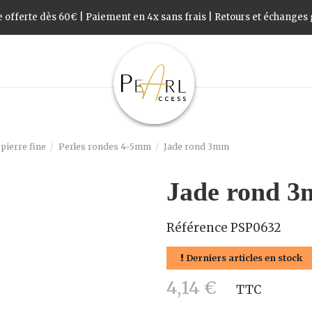
 offerte dès 60€ | Paiement en 4x sans frais | Retours et échanges g
pierre fine
Perles rondes 4-5mm
Jade rond 3mm
Jade rond 
Référence
PSP0632
Derniers articles en stock
4,14 €
TTC