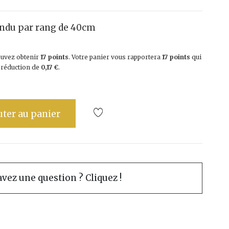
ndu par rang de 40cm
ouvez obtenir
17
points
. Votre panier vous rapportera
17
points
qui
e réduction de
0,17 €
.
uter au panier
vez une question ? Cliquez !