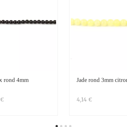
x rond 4mm
Jade rond 3mm citro
 €
4,14 €