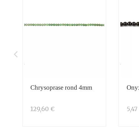
Chrysoprase rond 4mm
Ony
129,60 €
5,47