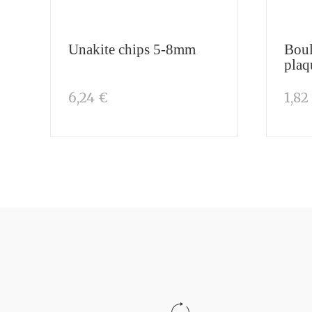
Unakite chips 5-8mm
Bou
plaq
6,24 €
1,82