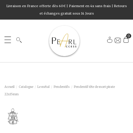
Livraison en France offerte dès 60€ | Paiement en 4x sans frais | Retours
et échanges gratuit sous 14 Jours
0
Accueil
Catalogue
Le métal
Pendentifs
Pendentif tête de mort pirate
22x15mm