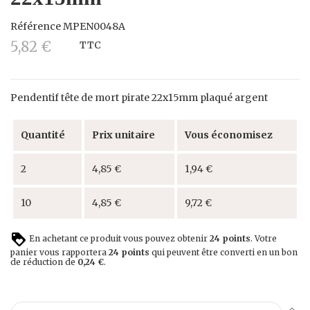
Référence
MPEN0048A
5,82 €
TTC
Pendentif tête de mort pirate 22x15mm plaqué argent
Quantité
Prix unitaire
Vous économisez
2
4,85 €
1,94 €
10
4,85 €
9,72 €
En achetant ce produit vous pouvez obtenir
24
points
. Votre
panier vous rapportera
24
points
qui peuvent être converti en un bon
de réduction de
0,24 €
.