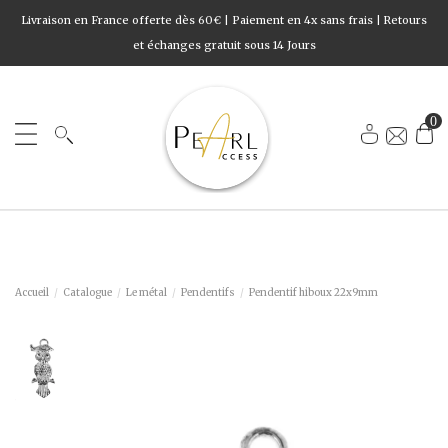
Livraison en France offerte dès 60€ | Paiement en 4x sans frais | Retours
et échanges gratuit sous 14 Jours
0
Accueil
Catalogue
Le métal
Pendentifs
Pendentif hiboux 22x9mm