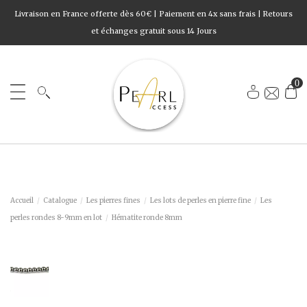
Livraison en France offerte dès 60€ | Paiement en 4x sans frais | Retours
et échanges gratuit sous 14 Jours
0
Accueil
Catalogue
Les pierres fines
Les lots de perles en pierre fine
Les
perles rondes 8-9mm en lot
Hématite ronde 8mm