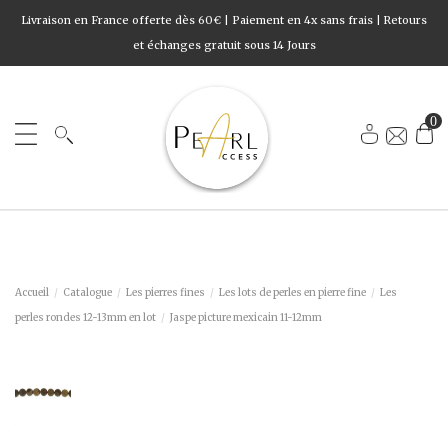
Livraison en France offerte dès 60€ | Paiement en 4x sans frais | Retours
et échanges gratuit sous 14 Jours
0
Accueil
Catalogue
Les pierres fines
Les lots de perles en pierre fine
Les
perles rondes 12-13mm en lot
Jaspe picture mexicain 11-12mm