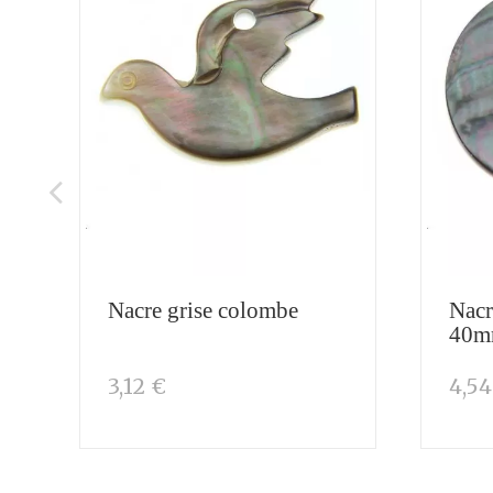
Nacre grise colombe
Nacr
40
3,12 €
4,54