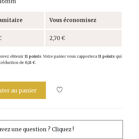
3x16mm
 unitaire
Vous économisez
€
2,70 €
ouvez obtenir
11
points
. Votre panier vous rapportera
11
points
qui
e réduction de
0,11 €
.
uter au panier
vez une question ? Cliquez !