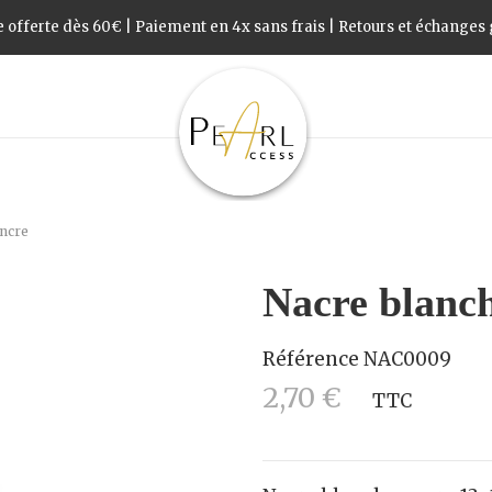
 offerte dès 60€ | Paiement en 4x sans frais | Retours et échanges g
ncre
Nacre blanc
Référence
NAC0009
2,70 €
TTC