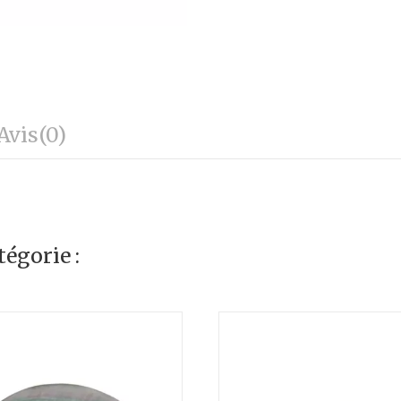
Avis
(0)
égorie :