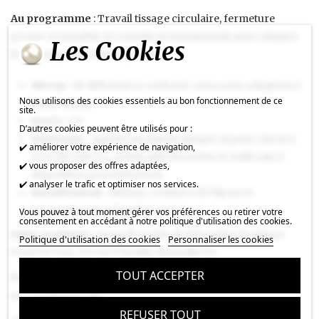
Au programme
: Travail tissage circulaire, fermeture
propre et invisible et conseils professionnels pour adapter
Les Cookies
la technique à d’autres projets
Niveau
: de débutant à confirmé, nous nous adaptons à
Nous utilisons des cookies essentiels au bon fonctionnement de ce
votre niveau
site.
Durée
: 2 h
D’autres cookies peuvent être utilisés pour :
Matériaux
: apprêts premium (plaqué argent / dorure
✔️ améliorer votre expérience de navigation,
à l’or fin 999 ‰), perles sélectionnées et outils mis à
✔️ vous proposer des offres adaptées,
disposition gracieusement
✔️ analyser le trafic et optimiser nos services.
Encadrement
: Mylène, créatrice de bijoux et
formatrice pour Pearl Access
Vous pouvez à tout moment gérer vos préférences ou retirer votre
consentement en accédant à notre politique d'utilisation des cookies.
Infos pratiques
: Samedi 20 juin de 14h à 16h | Boutique
Politique d'utilisation des cookies
Personnaliser les cookies
Pearl Access, 111 rue Paradis, Marseille 6e.
TOUT ACCEPTER
Réservez vite votre place
6 places seulement
, nos ateliers
se remplissent vite.
REFUSER TOUT