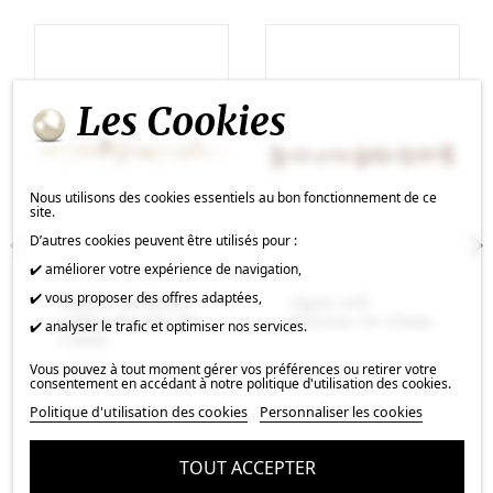
Les Cookies
Nous utilisons des cookies essentiels au bon fonctionnement de ce
site.
D’autres cookies peuvent être utilisés pour :
✔️ améliorer votre expérience de navigation,
✔️ vous proposer des offres adaptées,
Opalite du Brésil
Agate oeil
caillou facetté 20-
d'oiseau 14-15mm
✔️ analyser le trafic et optimiser nos services.
15mm
Vous pouvez à tout moment gérer vos préférences ou retirer votre
51,84 €
25,92 €
consentement en accédant à notre politique d'utilisation des cookies.
Politique d'utilisation des cookies
Personnaliser les cookies
TOUT ACCEPTER