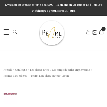
Livraison en France offerte dès 60€ | Paiement en 4x sans frais | Retours
et échanges gratuit sous 14 Jours
0
Accueil
Catalogue
Les pierres fines
Les rangs de perles en pierre fine
Formes particulières
Tourmaline pierre brute 10-12mm