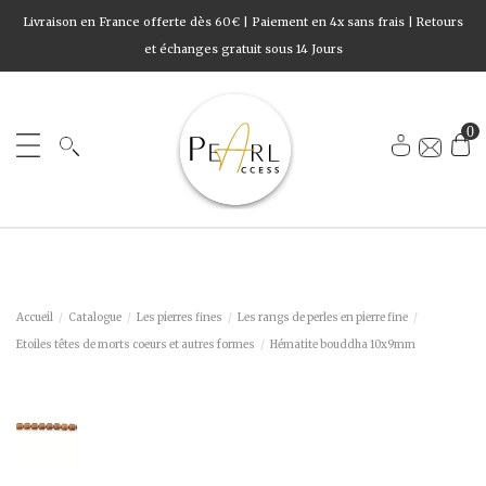
Livraison en France offerte dès 60€ | Paiement en 4x sans frais | Retours
et échanges gratuit sous 14 Jours
0
Accueil
Catalogue
Les pierres fines
Les rangs de perles en pierre fine
Etoiles têtes de morts coeurs et autres formes
Hématite bouddha 10x9mm