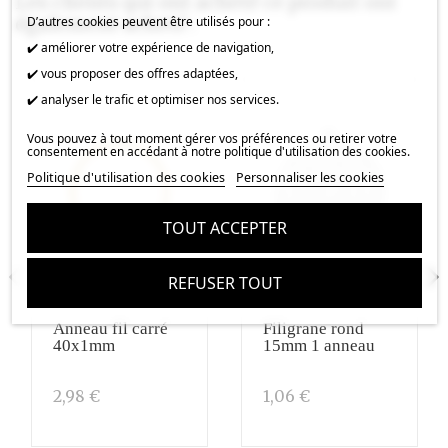
Les clients qui ont acheté ce produit ont
également acheté :
D’autres cookies peuvent être utilisés pour :
✔️ améliorer votre expérience de navigation,
✔️ vous proposer des offres adaptées,
✔️ analyser le trafic et optimiser nos services.
Vous pouvez à tout moment gérer vos préférences ou retirer votre
consentement en accédant à notre politique d'utilisation des cookies.
Politique d'utilisation des cookies
Personnaliser les cookies
TOUT ACCEPTER
REFUSER TOUT
Anneau fil carré
Filigrane rond
40x1mm
15mm 1 anneau
2,98 €
1,06 €