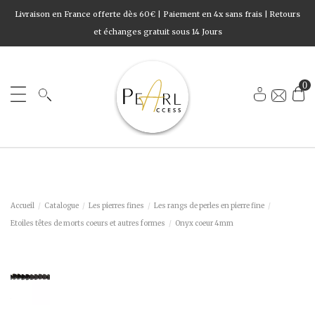
Livraison en France offerte dès 60€ | Paiement en 4x sans frais | Retours
et échanges gratuit sous 14 Jours
0
Accueil
Catalogue
Les pierres fines
Les rangs de perles en pierre fine
Etoiles têtes de morts coeurs et autres formes
Onyx coeur 4mm