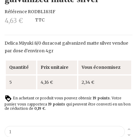
Référence
RODBL1831F
4,63 €
TTC
Delica Miyuki 8/0 duracoat galvanized matte silver vendue
par dose d'environ 4gr
Quantité
Prix unitaire
Vous économisez
5
4,16 €
2,34 €
En achetant ce produit vous pouvez obtenir
19
points
. Votre
panier vous rapportera
19
points
qui peuvent être converti en un bon
de réduction de
0,19 €
.