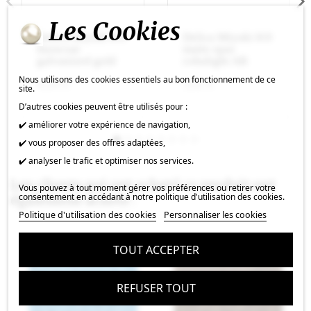
Les Cookies
Delica Miyuki 8/0
Delica Miyuki 8/0
duracoat
matte opac
galvanized gold
cobalight AB
Nous utilisons des cookies essentiels au bon fonctionnement de ce
4,24 €
3,62 €
site.
D’autres cookies peuvent être utilisés pour :
✔️ améliorer votre expérience de navigation,
✔️ vous proposer des offres adaptées,
✔️ analyser le trafic et optimiser nos services.
Les clients qui ont acheté ce produit ont
Vous pouvez à tout moment gérer vos préférences ou retirer votre
consentement en accédant à notre politique d'utilisation des cookies.
également acheté :
Politique d'utilisation des cookies
Personnaliser les cookies
TOUT ACCEPTER
REFUSER TOUT