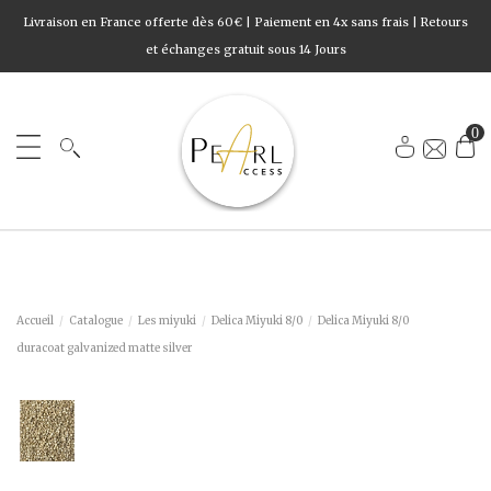
Livraison en France offerte dès 60€ | Paiement en 4x sans frais | Retours
et échanges gratuit sous 14 Jours
0
Accueil
Catalogue
Les miyuki
Delica Miyuki 8/0
Delica Miyuki 8/0
duracoat galvanized matte silver