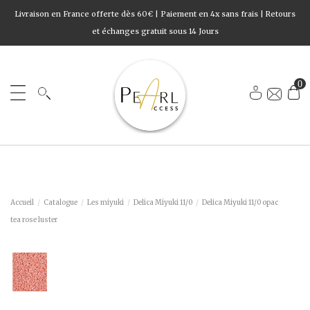
Livraison en France offerte dès 60€ | Paiement en 4x sans frais | Retours
et échanges gratuit sous 14 Jours
0
Accueil
Catalogue
Les miyuki
Delica Miyuki 11/0
Delica Miyuki 11/0 opac
tea rose luster