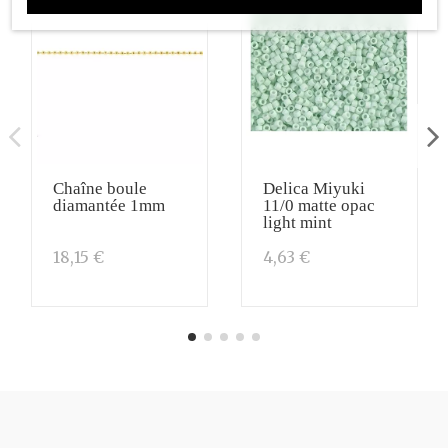
Chaîne boule
Delica Miyuki
diamantée 1mm
11/0 matte opac
light mint
18,15 €
4,63 €