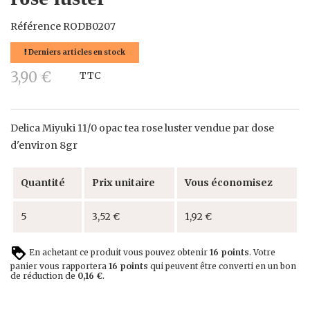
Référence
RODB0207
Derniers articles en stock
3,90 €
TTC
Delica Miyuki 11/0 opac tea rose luster vendue par dose
d'environ 8gr
Quantité
Prix unitaire
Vous économisez
5
3,52 €
1,92 €
En achetant ce produit vous pouvez obtenir
16
points
. Votre
panier vous rapportera
16
points
qui peuvent être converti en un bon
de réduction de
0,16 €
.