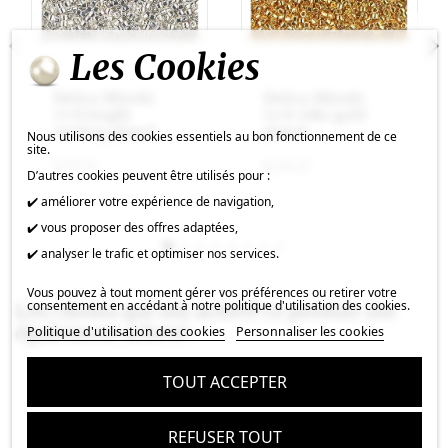
Les Cookies
Delica Miyuki
Delica Miyuki
11/0 bright
11/0 24kt gold
sterling plated
plated
Nous utilisons des cookies essentiels au bon fonctionnement de ce
site.
5,77 €
8,94 €
D’autres cookies peuvent être utilisés pour :
✔️ améliorer votre expérience de navigation,
✔️ vous proposer des offres adaptées,
✔️ analyser le trafic et optimiser nos services.
Vous pouvez à tout moment gérer vos préférences ou retirer votre
consentement en accédant à notre politique d'utilisation des cookies.
Les clients qui ont acheté ce produit ont
également acheté :
Politique d'utilisation des cookies
Personnaliser les cookies
TOUT ACCEPTER
REFUSER TOUT