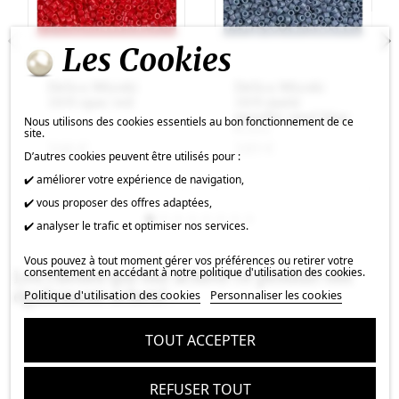
Les Cookies
Delica Miyuki
Delica Miyuki
10/0 opac red
10/0 matte
metallic steel blue
Nous utilisons des cookies essentiels au bon fonctionnement de ce
luster
site.
3,46 €
3,83 €
D’autres cookies peuvent être utilisés pour :
✔️ améliorer votre expérience de navigation,
✔️ vous proposer des offres adaptées,
✔️ analyser le trafic et optimiser nos services.
Vous pouvez à tout moment gérer vos préférences ou retirer votre
consentement en accédant à notre politique d'utilisation des cookies.
Les clients qui ont acheté ce produit ont
également acheté :
Politique d'utilisation des cookies
Personnaliser les cookies
TOUT ACCEPTER
REFUSER TOUT