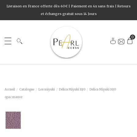
Livraison en France offerte dès 60€ | Paiement en 4x sans frais | Retours
et échanges gratuit sous 14 Jours
0
Accueil
Catalogue
Les miyuki
Delica Miyuki 10/0
Delica Miyuki 10/0
opac mauve