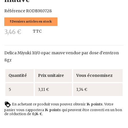
Référence
RODBM0728
Derniers articles en stock
3,46 €
TTC
Delica Miyuki 10/0 opac mauve vendue par dose d'environ
8gr
Quantité
Prix unitaire
Vous économisez
5
3,11 €
1,74 €
En achetant ce produit vous pouvez obtenir
14
points
. Votre
panier vous rapportera
14
points
qui peuvent être converti en un bon
de réduction de
0,14 €
.