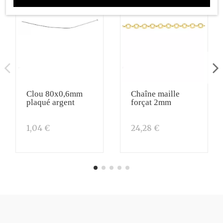
Clou 80x0,6mm
Chaîne maille
plaqué argent
forçat 2mm
1,04 €
24,28 €