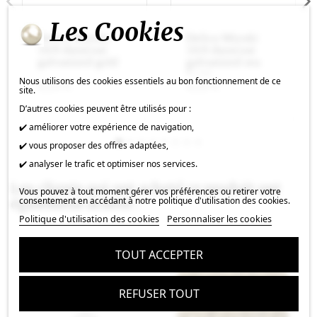
Les Cookies
Delica Miyuki
Delica Miyuki
10/0 duracoat
10/0 duracoat
galvanized gold
galvanized sea
foam
Nous utilisons des cookies essentiels au bon fonctionnement de ce
4,24 €
4,22 €
site.
D’autres cookies peuvent être utilisés pour :
✔️ améliorer votre expérience de navigation,
✔️ vous proposer des offres adaptées,
✔️ analyser le trafic et optimiser nos services.
Les clients qui ont acheté ce produit ont
Vous pouvez à tout moment gérer vos préférences ou retirer votre
consentement en accédant à notre politique d'utilisation des cookies.
également acheté :
Politique d'utilisation des cookies
Personnaliser les cookies
TOUT ACCEPTER
REFUSER TOUT