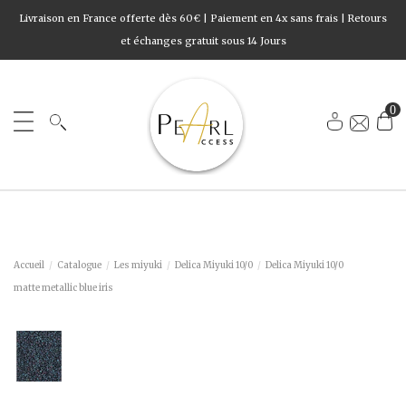
Livraison en France offerte dès 60€ | Paiement en 4x sans frais | Retours
et échanges gratuit sous 14 Jours
0
Accueil
Catalogue
Les miyuki
Delica Miyuki 10/0
Delica Miyuki 10/0
matte metallic blue iris