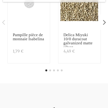
Pampille pièce de
Delica Miyuki
monnaie Isabelina
10/0 duracoat
galvanized matte
silver
1,79 €
4,49 €