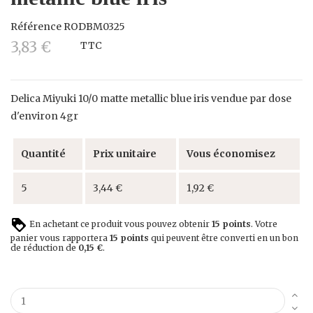
Référence
RODBM0325
3,83 €
TTC
Delica Miyuki 10/0 matte metallic blue iris vendue par dose
d'environ 4gr
Quantité
Prix unitaire
Vous économisez
5
3,44 €
1,92 €
En achetant ce produit vous pouvez obtenir
15
points
. Votre
panier vous rapportera
15
points
qui peuvent être converti en un bon
de réduction de
0,15 €
.