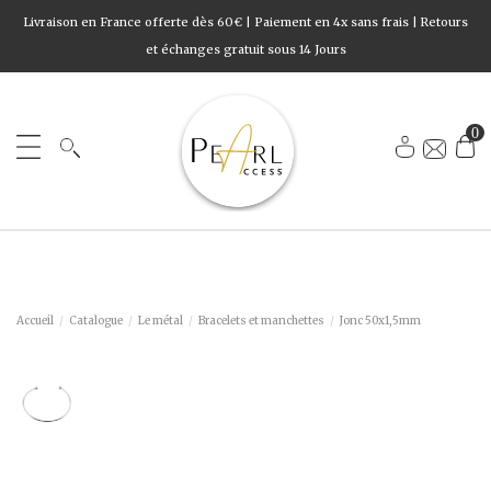
Livraison en France offerte dès 60€ | Paiement en 4x sans frais | Retours
et échanges gratuit sous 14 Jours
0
Accueil
Catalogue
Le métal
Bracelets et manchettes
Jonc 50x1,5mm