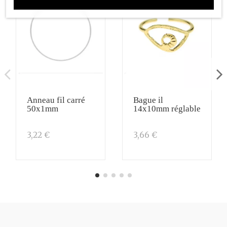
Anneau fil carré
Bague il
50x1mm
14x10mm réglable
3,22 €
3,66 €