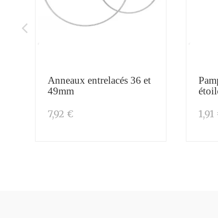
Anneaux entrelacés 36 et
Pamp
49mm
étoi
7,92 €
1,91