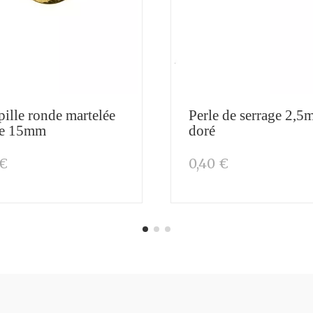
ille ronde martelée
Perle de serrage 2,
le 15mm
doré
 €
0,40 €