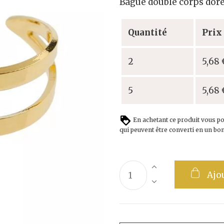
Bague double corps dor
Quantité
Prix
2
5,68 
5
5,68 
En achetant ce produit vous p
qui peuvent être converti en un bo
Ajo