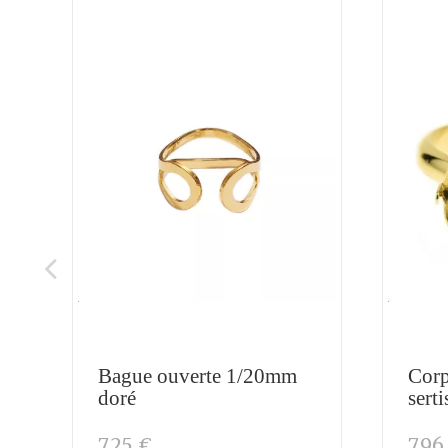
Bague ouverte 1/20mm
Corp
doré
sert
7,25 €
7,96