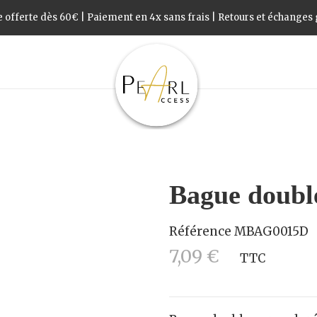
 offerte dès 60€ | Paiement en 4x sans frais | Retours et échanges g
Bague doubl
Référence
MBAG0015D
7,09 €
TTC