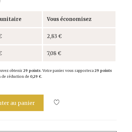
é
 unitaire
Vous économisez
€
2,83 €
€
7,08 €
ouvez obtenir
29
points
. Votre panier vous rapportera
29
points
n de réduction de
0,29 €
.
uter au panier