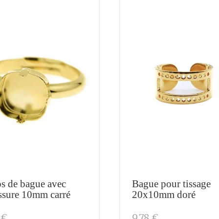
s de bague avec
Bague pour tissage
issure 10mm carré
20x10mm doré
 €
9,78 €