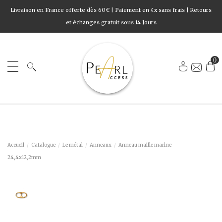
Livraison en France offerte dès 60€ | Paiement en 4x sans frais | Retours
et échanges gratuit sous 14 Jours
0
Accueil
Catalogue
Le métal
Anneaux
Anneau maille marine
24,4x12,2mm