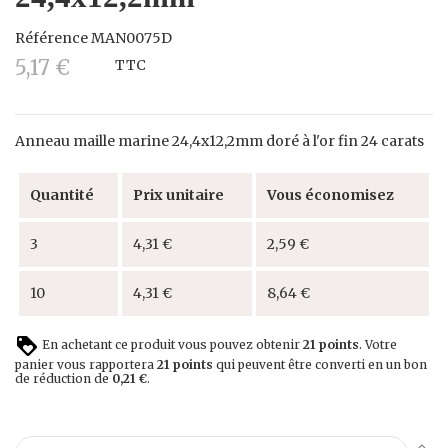
Référence
MAN0075D
5,17 €
TTC
Anneau maille marine 24,4x12,2mm doré à l'or fin 24 carats
Quantité
Prix unitaire
Vous économisez
3
4,31 €
2,59 €
10
4,31 €
8,64 €
En achetant ce produit vous pouvez obtenir
21
points
. Votre
panier vous rapportera
21
points
qui peuvent être converti en un bon
de réduction de
0,21 €
.