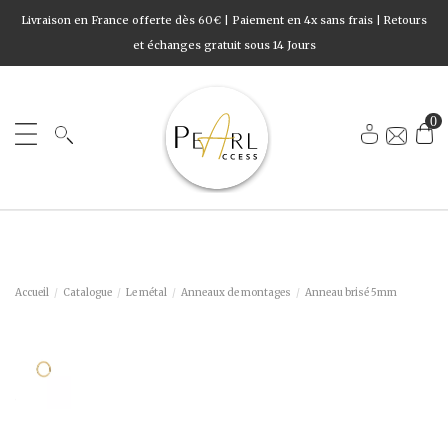
Livraison en France offerte dès 60€ | Paiement en 4x sans frais | Retours
et échanges gratuit sous 14 Jours
0
Accueil
Catalogue
Le métal
Anneaux de montages
Anneau brisé 5mm