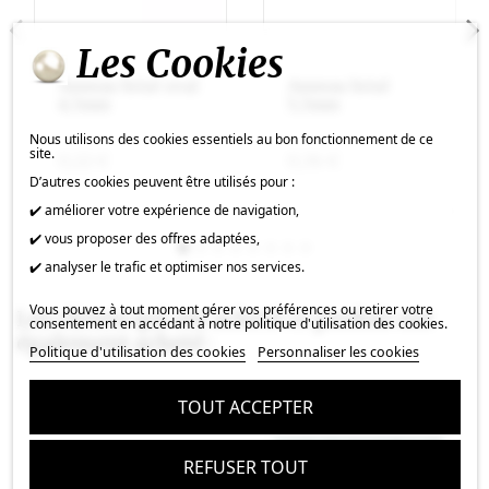
Les Cookies
Anneau brisé oval
Anneau brisé
4,5mm
5,5mm
Nous utilisons des cookies essentiels au bon fonctionnement de ce
site.
0,22 €
0,36 €
D’autres cookies peuvent être utilisés pour :
✔️ améliorer votre expérience de navigation,
✔️ vous proposer des offres adaptées,
✔️ analyser le trafic et optimiser nos services.
Vous pouvez à tout moment gérer vos préférences ou retirer votre
Les clients qui ont acheté ce produit ont
consentement en accédant à notre politique d'utilisation des cookies.
également acheté :
Politique d'utilisation des cookies
Personnaliser les cookies
TOUT ACCEPTER
REFUSER TOUT