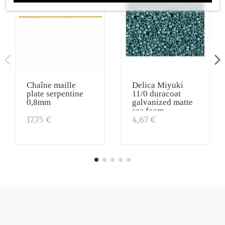
Chaîne maille
Delica Miyuki
plate serpentine
11/0 duracoat
0,8mm
galvanized matte
sea foam
17,75 €
4,67 €